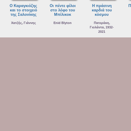
Ο Καραγκιόζης
Οι πέντε φίλοι
Η πράσινη
Π
και το στοιχειό
στο λόφο του
καρδιά του
της Σαλονίκης
Μπίλικοκ
κόσμου
Χατζής, Γιάννης
Enid Blyton
Πατεράκη,
Γιολάντα, 1932-
2021
ΤΡΕΛΑΝΤΩΝΗΣ
Μεγάλες
προσδοκίες
ΔΕΛΤΑ
ΠΗΝΕΛΟΠΗ
Charles Dickens
Νέα Βιβλία