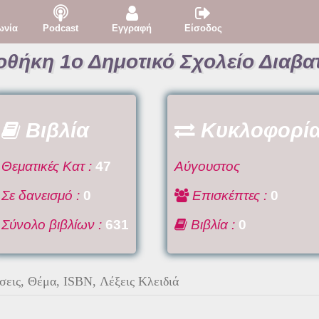
ωνία
Podcast
Εγγραφή
Είσοδος
οθήκη 1ο Δημοτικό Σχολείο Διαβα
Βιβλία
Κυκλοφορί
Θεματικές Κατ :
47
Αύγουστος
Σε δανεισμό :
0
Επισκέπτες :
0
Σύνολο βιβλίων :
631
Βιβλία :
0