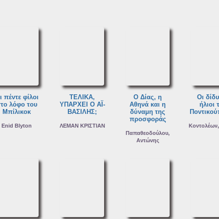
ι πέντε φίλοι
ΤΕΛΙΚΑ,
Ο Δίας, η
Οι δίδ
το λόφο του
ΥΠΑΡΧΕΙ Ο ΑΪ-
Αθηνά και η
ήλιοι 
Μπίλικοκ
ΒΑΣΙΛΗΣ;
δύναμη της
Ποντικού
προσφοράς
Enid Blyton
ΛΕΜΑΝ ΚΡΙΣΤΙΑΝ
Κοντολέων
Παπαθεοδούλου,
Αντώνης