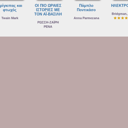
ρίγκιπας και
ΟΙ ΠΙΟ ΩΡΑΙΕΣ
Πάμπλο
ΗΛΕΚΤΡ
φτωχός
ΙΣΤΟΡΙΕΣ ΜΕ
Ποντικάσο
ΤΟΝ ΑΪ-ΒΑΣΙΛΗ
Bridgman,
Twain Mark
Anna Parmezana
ΡΩΣΣΗ-ΖΑΪΡΗ
ΡΕΝΑ