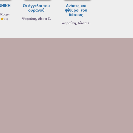
ΟΝΙΚΗ
Οι άγγελοι του
Ανάσες και
ουρανού
ψίθυροι του
 Roger
δάσους
Ψαραύτη, Λίτσα Σ.
(1)
Ψαραύτη, Λίτσα Σ.