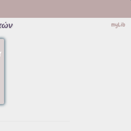
τών
myLib
α