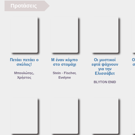
Προτάσεις
Πετάει πετάει ο
Μ έναν κόμπο
Οι μυστικοί
Ο
σκύλος!
στο στομάχι
εφτά ψάχνουν
σ
για την
Μπουλώτης,
Stein - Fischer,
Ελισσάβετ
Χρήστος
Evelyne
BLYTON ENID